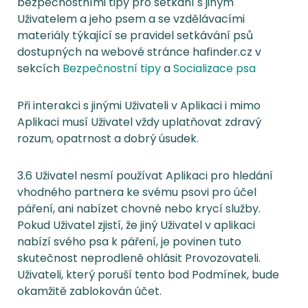
bezpečnostními tipy pro setkání s jiným
Uživatelem a jeho psem a se vzdělávacími
materiály týkající se pravidel setkávání psů
dostupných na webové stránce hafinder.cz v
sekcích
Bezpečnostní tipy
a
Socializace psa
Při interakci s jinými Uživateli v Aplikaci i mimo
Aplikaci musí Uživatel vždy uplatňovat zdravý
rozum, opatrnost a dobrý úsudek.
3.6 Uživatel nesmí používat Aplikaci pro hledání
vhodného partnera ke svému psovi pro účel
páření, ani nabízet chovné nebo krycí služby.
Pokud Uživatel zjistí, že jiný Uživatel v aplikaci
nabízí svého psa k páření, je povinen tuto
skutečnost neprodleně ohlásit Provozovateli.
Uživateli, který poruší tento bod Podmínek, bude
okamžitě zablokován účet.