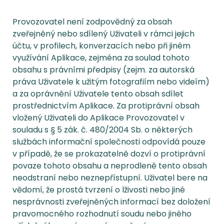
Provozovatel není zodpovědný za obsah
zveřejněný nebo sdílený Uživateli v rámci jejich
účtu, v profilech, konverzacích nebo při jiném
využívání Aplikace, zejména za soulad tohoto
obsahu s právními předpisy (zejm. za autorská
práva Uživatele k užitým fotografiím nebo videím)
a za oprávnění Uživatele tento obsah sdílet
prostřednictvím Aplikace. Za protiprávní obsah
vložený Uživateli do Aplikace Provozovatel v
souladu s § 5 zák. č. 480/2004 Sb. o některých
službách informační společnosti odpovídá pouze
v případě, že se prokazatelně dozví o protiprávní
povaze tohoto obsahu a neprodleně tento obsah
neodstraní nebo neznepřístupní. Uživatel bere na
vědomí, že prostá tvrzení o lživosti nebo jiné
nesprávnosti zveřejněných informací bez doložení
pravomocného rozhodnutí soudu nebo jiného